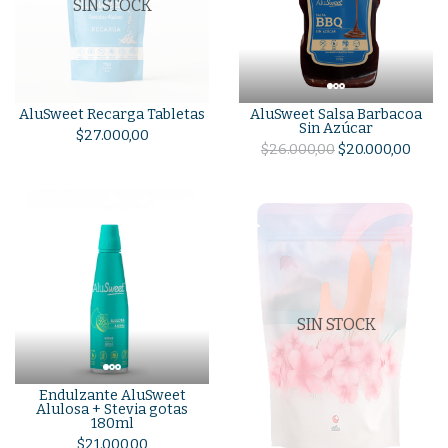
SIN STOCK
AluSweet Recarga Tabletas
AluSweet Salsa Barbacoa
Sin Azúcar
$27.000,00
$26.000,00
$20.000,00
SIN STOCK
Endulzante AluSweet
Alulosa + Stevia gotas
180ml
$21.000,00