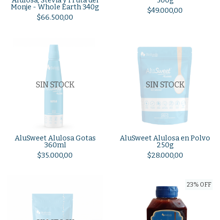
Alulosa, Stevia y Fruta del
500g
Monje - Whole Earth 340g
$49.000,00
$66.500,00
SIN STOCK
SIN STOCK
AluSweet Alulosa Gotas
AluSweet Alulosa en Polvo
360ml
250g
$35.000,00
$28.000,00
23% OFF