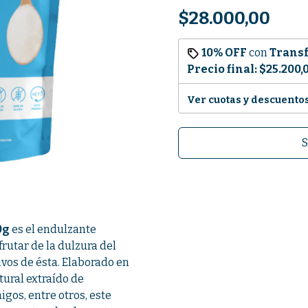
$28.000,00
10% OFF
con
Trans
Precio final:
$25.200,
Ver cuotas y descuento
S
0g
es el endulzante
rutar de la dulzura del
ivos de ésta. Elaborado en
tural extraído de
igos, entre otros, este