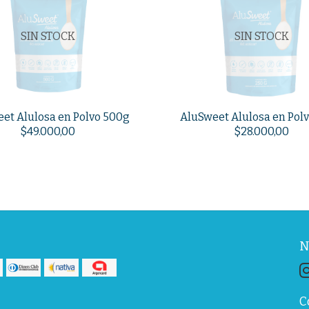
SIN STOCK
SIN STOCK
et Alulosa en Polvo 500g
AluSweet Alulosa en Pol
$49.000,00
$28.000,00
N
C