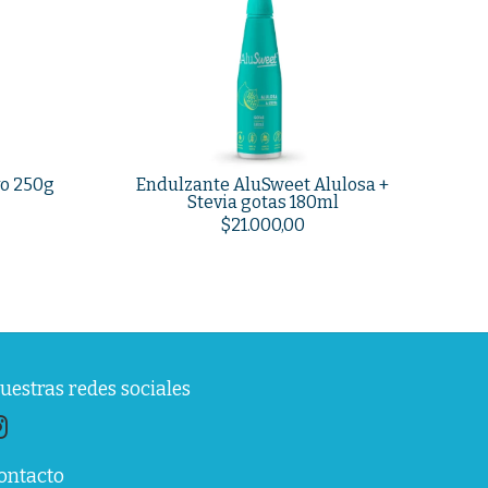
vo 250g
Endulzante AluSweet Alulosa +
Stevia gotas 180ml
$21.000,00
uestras redes sociales
ontacto